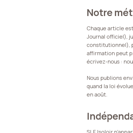
Notre mé
Chaque article est
Journal officiel),
constitutionnel), 
affirmation peut p
écrivez-nous : nou
Nous publions envi
quand la loi évolue
en août.
Indépenda
SLF Isoloir n’appa