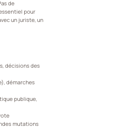
 Pas de
’essentiel pour
vec un juriste, un
s, décisions des
ce), démarches
tique publique,
vote
andes mutations