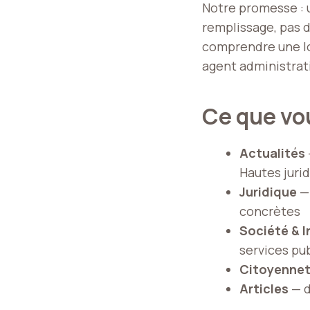
Notre promesse : un
remplissage, pas d
comprendre une loi
agent administrati
Ce que vou
Actualités
Hautes jurid
Juridique
— 
concrètes
Société & I
services pub
Citoyenne
Articles
— d