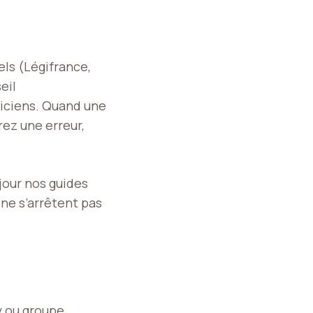
els (Légifrance,
eil
ticiens. Quand une
rez une erreur,
jour nos guides
n ne s’arrêtent pas
by ou groupe