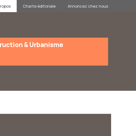
propos
Charte éditoriale
Annoncez chez nous
ruction & Urbanisme