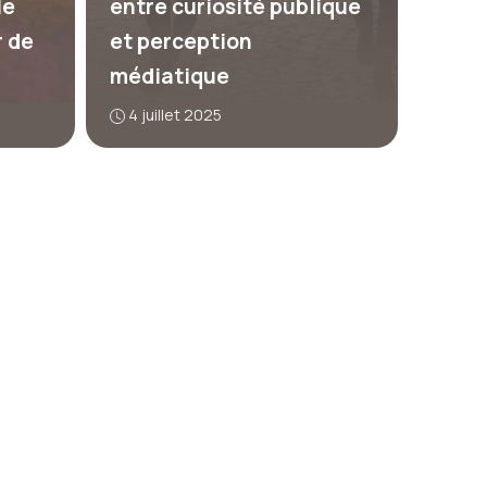
le
entre curiosité publique
r de
et perception
médiatique
4 juillet 2025