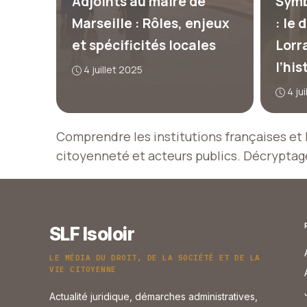
Adjoints au maire de
Symb
Marseille : Rôles, enjeux
: le 
et spécificités locales
Lorr
l’his
4 juillet 2025
4 ju
Comprendre les institutions françaises et l
citoyenneté et acteurs publics. Décryptage
SLF Isoloir
LE MÉDIA DU DROIT, DE LA SOCIÉTÉ ET DE LA
VIE CITOYENNE
Actualité juridique, démarches administratives,