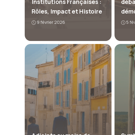
Institutions Françaises :
déba
Rôles, Impact et Histoire
démo
9 février 2026
5 fé