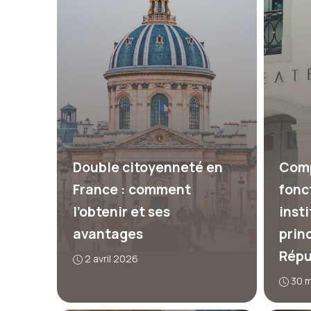
Double citoyenneté en
Comp
France : comment
fonc
l’obtenir et ses
insti
avantages
princ
Répu
2 avril 2026
30 