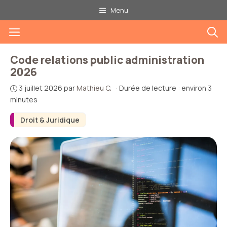
Aller
Menu
au
Menu
contenu
Code relations public administration
2026
3 juillet 2026
par
Mathieu C.
·
Durée de lecture : environ 3
minutes
Droit & Juridique