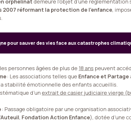
en orphelinat
demeure l’objet d’une réglementation s
s 2007 réformant la protection de l’enfance
, impos
s.
agne pour sauver des vies face aux catastrophes climatiq
 les personnes âgées de plus de
18 ans
peuvent accéde
rme
: Les associations telles que
Enfance et Partage
la stabilité émotionnelle des enfants accueillis.
systématique d’un
extrait de casier judiciaire vierge (b
e
: Passage obligatoire par une organisation associati
’Auteuil
,
Fondation Action Enfance
), dotée d’une c