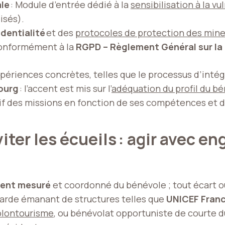
ale
: Module d’entrée dédié à la
sensibilisation à la vu
isés).
dentialité
et des
protocoles de protection des mine
conformément à la
RGPD – Règlement Général sur la
ériences concrètes, telles que le processus d’intégr
ourg
: l’accent est mis sur l’
adéquation du profil du b
sif des missions en fonction de ses compétences et d
éviter les écueils : agir avec 
ent mesuré
et coordonné du bénévole ; tout écart o
garde émanant de structures telles que
UNICEF Fran
olontourisme
, ou bénévolat opportuniste de courte d