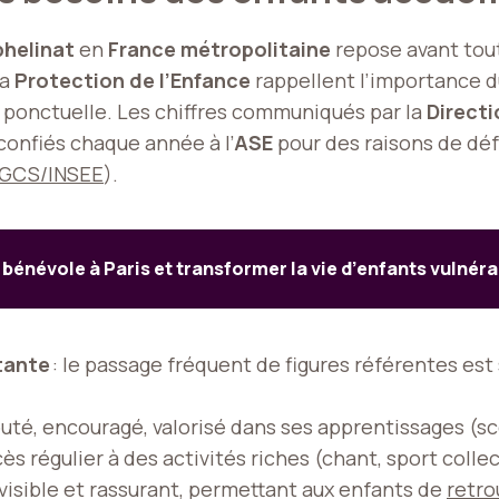
phelinat
en
France métropolitaine
repose avant tout 
la
Protection de l’Enfance
rappellent l’importance 
 ponctuelle. Les chiffres communiqués par la
Directi
confiés chaque année à l’
ASE
pour des raisons de déf
 DGCS/INSEE
).
bénévole à Paris et transformer la vie d’enfants vulnéra
tante
: le passage fréquent de figures référentes est 
uté, encouragé, valorisé dans ses apprentissages (scol
cès régulier à des activités riches (chant, sport colle
visible et rassurant, permettant aux enfants de
retro