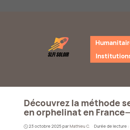
Aller
au
contenu
Humanitair
Institution
Découvrez la méthode se
en orphelinat en France—
23 octobre 2025
par
Mathieu C.
·
Durée de lecture :