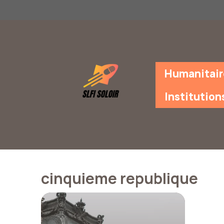
Aller
au
contenu
Humanitair
Institution
cinquieme republique