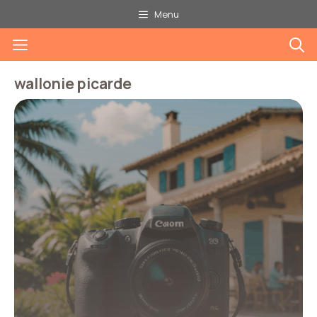
Aller
Menu
au
Menu
contenu
wallonie picarde