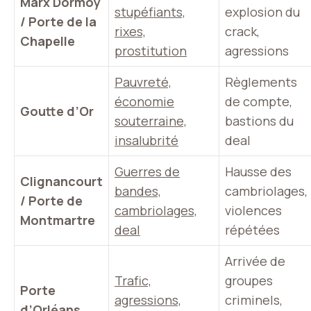
Marx Dormoy
stupéfiants,
explosion du
/ Porte de la
rixes,
crack,
Chapelle
prostitution
agressions
Pauvreté,
Règlements
économie
de compte,
Goutte d’Or
souterraine,
bastions du
insalubrité
deal
Guerres de
Hausse des
Clignancourt
bandes,
cambriolages,
/ Porte de
cambriolages,
violences
Montmartre
deal
répétées
Arrivée de
Trafic,
groupes
Porte
agressions,
criminels,
d’Orléans