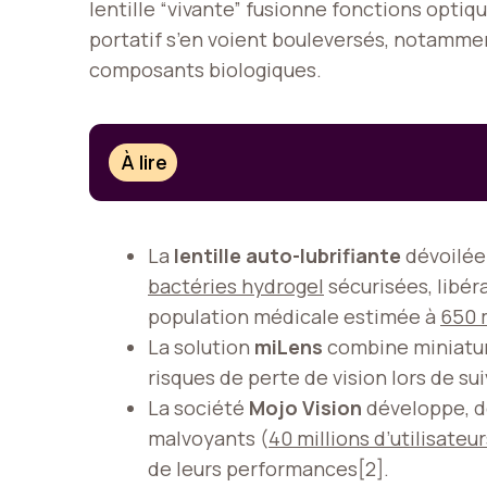
lentille “vivante” fusionne fonctions optiq
portatif s’en voient bouleversés, notamme
composants biologiques.
À lire
La
lentille auto-lubrifiante
dévoilée
bactéries hydrogel
sécurisées, libér
population médicale estimée à
650 
La solution
miLens
combine miniatur
risques de perte de vision lors de s
La société
Mojo Vision
développe, 
malvoyants (
40 millions d’utilisateu
de leurs performances[2].