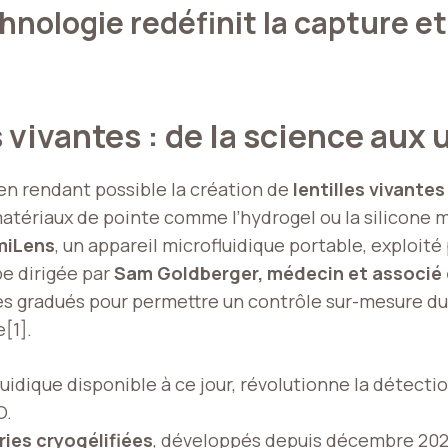
chnologie redéfinit la capture e
 vivantes : de la science aux
 en rendant possible la création de
lentilles vivantes
tériaux de pointe comme l’hydrogel ou la silicone m
miLens
, un appareil microfluidique portable, exploité 
pe dirigée par
Sam Goldberger, médecin et associé 
es gradués pour permettre un contrôle sur-mesure du
[1].
ofluidique disponible à ce jour, révolutionne la détec
O.
ies cryogélifiées
, développés depuis
décembre 20