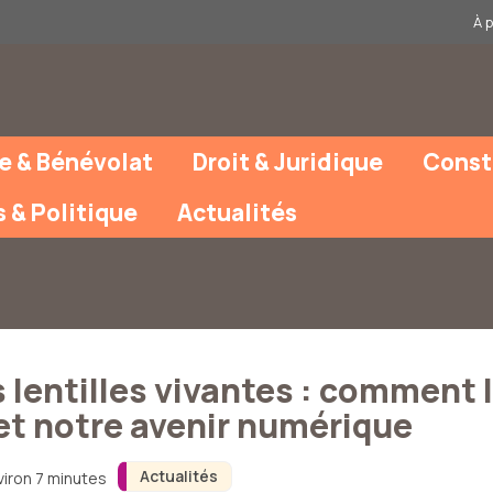
À 
e & Bénévolat
Droit & Juridique
Const
s & Politique
Actualités
 lentilles vivantes : comment 
et notre avenir numérique
Actualités
viron 7 minutes