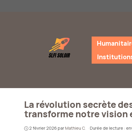
Aller
au
contenu
Humanitair
Institution
La révolution secrète des
transforme notre vision 
2 février 2026
par
Mathieu C.
·
Durée de lecture : en