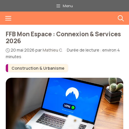
Aller
Menu
au
Menu
contenu
FFB Mon Espace : Connexion & Services
2026
20 mai 2026
par
Mathieu C.
·
Durée de lecture : environ 4
minutes
Construction & Urbanisme