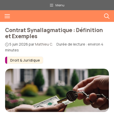
Aller
Menu
au
Menu
contenu
Contrat Synallagmatique : Définition
et Exemples
5 juin 2026
par
Mathieu C.
·
Durée de lecture : environ 4
minutes
Droit & Juridique