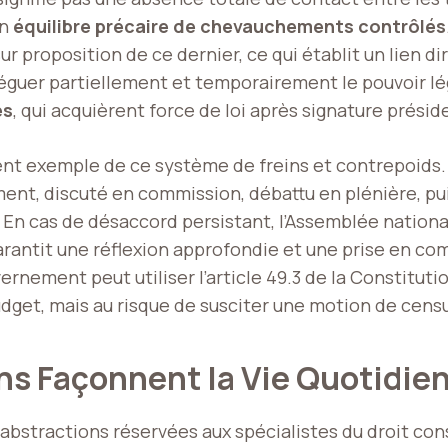
un
équilibre précaire de chevauchements contrôlés
sur proposition de ce dernier, ce qui établit un lien 
éléguer partiellement et temporairement le pouvoir l
es
, qui acquièrent force de loi après signature présid
lent exemple de ce système de freins et contrepoids.
lement, discuté en commission, débattu en plénière, pu
n cas de désaccord persistant, l’Assemblée national
garantit une réflexion approfondie et une prise en c
vernement peut utiliser l’article 49.3 de la Constitut
udget, mais au risque de susciter une motion de cens
ns Façonnent la Vie Quotidie
 abstractions réservées aux spécialistes du droit co