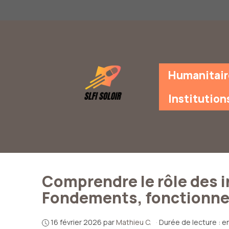
Aller
au
contenu
Humanitair
Institution
Comprendre le rôle des i
Fondements, fonctionne
16 février 2026
par
Mathieu C.
·
Durée de lecture : e